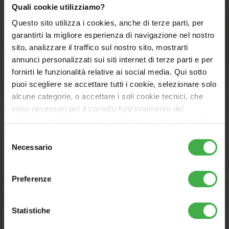
Quali cookie utilizziamo?
Questo sito utilizza i cookies, anche di terze parti, per
garantirti la migliore esperienza di navigazione nel nostro
sito, analizzare il traffico sul nostro sito, mostrarti
annunci personalizzati sui siti internet di terze parti e per
fornirti le funzionalità relative ai social media. Qui sotto
puoi scegliere se accettare tutti i cookie, selezionare solo
alcune categorie, o accettare i soli cookie tecnici, che
sono necessari per il corretto funzionamento del
sito. Puoi modificare le tue preferenze in ogni momento
accedendo alle impostazioni sui cookies. Per maggiori
Selezione
informazioni, utilizza il tasto in alto a destra.
Necessario
del
consenso
Preferenze
Statistiche