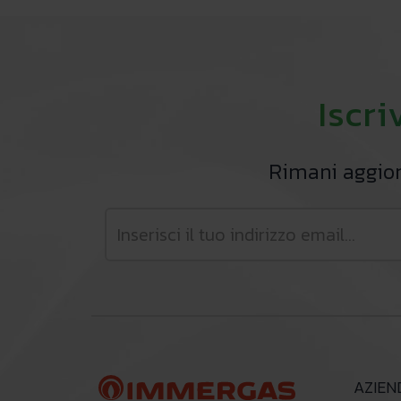
Iscri
Rimani aggiorn
AZIEN