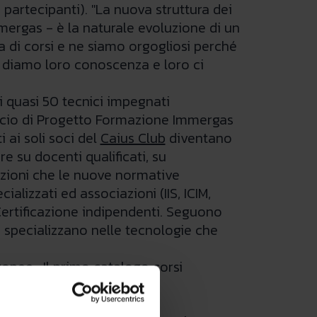
0 partecipanti). "La nuova struttura dei
mergas - è la naturale evoluzione di un
 di corsi e ne siamo orgogliosi perché
noi diamo loro conoscenza e loro ci
quasi 50 tecnici impegnati
ancio di Progetto Formazione Immergas
 ai soli soci del
Caius Club
diventano
re su docenti qualificati, su
tazioni che le nuove normative
alizzati ed associazioni (IIS, ICIM,
Certificazione indipendenti. Seguono
i specializzano nelle tecnologie che
ropee . Il primo catalogo corsi