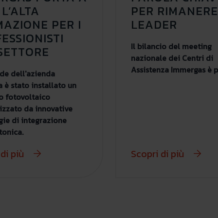
 L’ALTA
PER RIMANERE
AZIONE PER I
LEADER
ESSIONISTI
Il bilancio del meeting
SETTORE
nazionale dei Centri di
Assistenza Immergas è p
ede dell'azienda
 è stato installato un
o fotovoltaico
izzato da innovative
gie di integrazione
tonica.
di più
Scopri di più