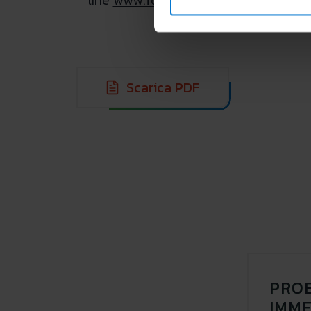
Scarica PDF
PROE
IMME