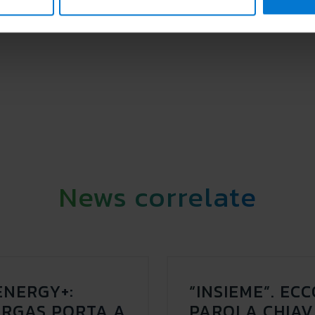
News correlate
NERGY+:
“INSIEME”. EC
RGAS PORTA A
PAROLA CHIAV