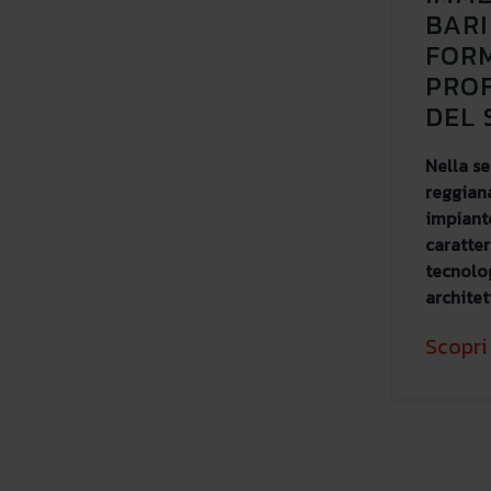
BARI
FORM
PROF
DEL 
Nella s
reggiana
impiant
caratter
tecnolo
architet
Scopri 