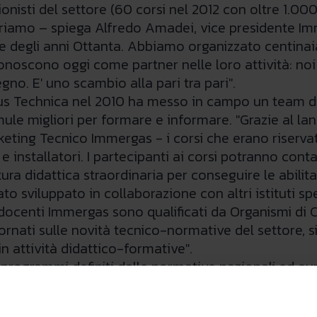
ionisti del settore (60 corsi nel 2012 con oltre 1.00
offriamo – spiega Alfredo Amadei, vice presidente Im
e degli anni Ottanta. Abbiamo organizzato centinaia
i riconoscono oggi come partner nelle loro attività: 
gno. E' uno scambio alla pari tra pari".
s Technica nel 2010 ha messo in campo un team di 
mule migliori per formare e informare. "Grazie al l
eting Tecnico Immergas - i corsi che erano riservati
 e installatori. I partecipanti ai corsi potranno conta
ura didattica straordinaria per conseguire le abili
 sviluppato in collaborazione con altri istituti speci
docenti Immergas sono qualificati da Organismi di 
rnati sulle novità tecnico-normative del settore, s
n attività didattico-formative".
u programmi definiti dalle normative nazionali ed eu
la in tre aree: