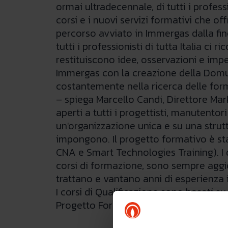
ormai ultradecennale, di tutti i profess
corsi e i nuovi servizi formativi che 
percorso avviato in Immergas dalla fin
tutti i professionisti di tutta Italia c
restituiscono idee, osservazioni e impe
Immergas con la creazione della Domu
costantemente nella ricerca delle for
– spiega Marcello Candi, Direttore Mark
aperti a tutti i progettisti, manutentori
un'organizzazione unica e su una strutt
impongono. Il progetto formativo è stato
CNA e Smart Technologies Training). I 
corsi di formazione, sono sempre aggio
trattano e vantano anni di esperienza i
I corsi di Qualificazione sono basati s
Progetto Formazione Immergas si artico