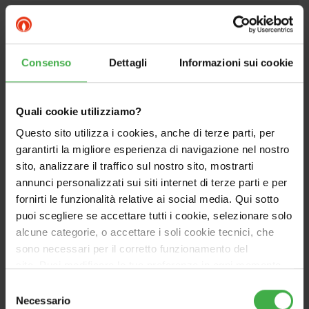
Seleziona la versione
Consenso
Dettagli
Informazioni sui cookie
Quali cookie utilizziamo?
Questo sito utilizza i cookies, anche di terze parti, per
garantirti la migliore esperienza di navigazione nel nostro
sito, analizzare il traffico sul nostro sito, mostrarti
annunci personalizzati sui siti internet di terze parti e per
fornirti le funzionalità relative ai social media. Qui sotto
puoi scegliere se accettare tutti i cookie, selezionare solo
alcune categorie, o accettare i soli cookie tecnici, che
sono necessari per il corretto funzionamento del
sito. Puoi modificare le tue preferenze in ogni momento
accedendo alle impostazioni sui cookies. Per maggiori
Selezione
informazioni, utilizza il tasto in alto a destra.
Necessario
del