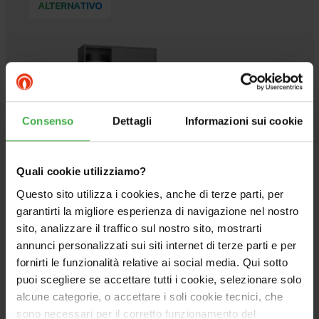
ALTERNATIVO
Consenso
Dettagli
Informazioni sui cookie
Quali cookie utilizziamo?
Questo sito utilizza i cookies, anche di terze parti, per
garantirti la migliore esperienza di navigazione nel nostro
sito, analizzare il traffico sul nostro sito, mostrarti
annunci personalizzati sui siti internet di terze parti e per
fornirti le funzionalità relative ai social media. Qui sotto
puoi scegliere se accettare tutti i cookie, selezionare solo
MAGIS PRO 4 V2 CON TRIO V2: SISTEMA
alcune categorie, o accettare i soli cookie tecnici, che
PRO
sono necessari per il corretto funzionamento del