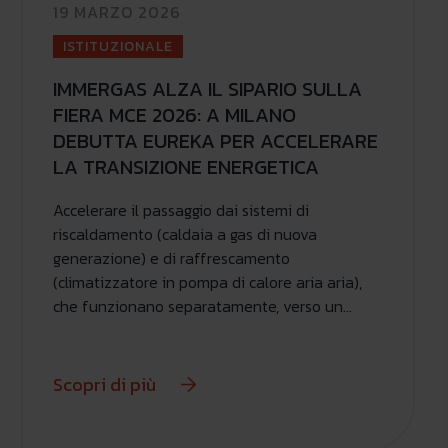
19 MARZO 2026
ISTITUZIONALE
IMMERGAS ALZA IL SIPARIO SULLA
FIERA MCE 2026: A MILANO
DEBUTTA EUREKA PER ACCELERARE
LA TRANSIZIONE ENERGETICA
Accelerare il passaggio dai sistemi di
riscaldamento (caldaia a gas di nuova
generazione) e di raffrescamento
(climatizzatore in pompa di calore aria aria),
che funzionano separatamente, verso un
innovativo sistema ibrido evoluto che abbina
alla installazione/sostituzione semplice e
veloce un alto livello di efficienza.
Scopri di più