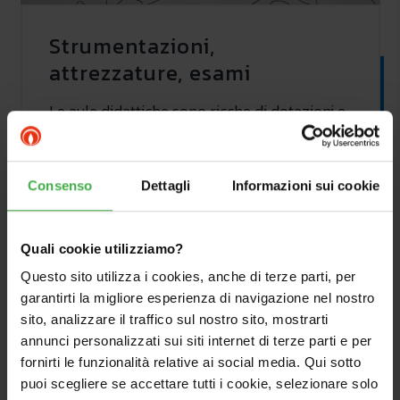
Strumentazioni,
attrezzature, esami
Le aule didattiche sono ricche di dotazioni e
tecnologie.
Pompe di calore e sistemi
integrati, sistemi ibridi, impianti solari
termici e fotovoltaici
, centrali termiche di
Consenso
Dettagli
Informazioni sui cookie
alta potenza e rinnovabili. Tutti gli impianti
sono utilizzati per lezioni, applicazioni
pratiche e approfondimenti in modo da
Quali cookie utilizziamo?
studiare installazioni a regola d’arte e messe
Questo sito utilizza i cookies, anche di terze parti, per
a punto ottimali. Quando è necessario,
gli
garantirti la migliore esperienza di navigazione nel nostro
esami sono tenuti da Organismi terzi
sito, analizzare il traffico sul nostro sito, mostrarti
come previsto per legge. Chi è interessato ai
annunci personalizzati sui siti internet di terze parti e per
nostri corsi o vuol ricevere ulteriori
fornirti le funzionalità relative ai social media. Qui sotto
informazioni può scrivere a
puoi scegliere se accettare tutti i cookie, selezionare solo
consulenza@immergas.com
.