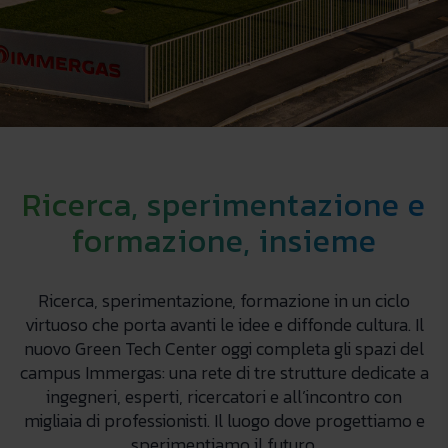
Il
nuovo
Green
Ricerca, sperimentazione e
Tech
Center
formazione, insieme
nel
campus
Immergas
Ricerca, sperimentazione, formazione in un ciclo
virtuoso che porta avanti le idee e diffonde cultura. Il
nuovo Green Tech Center oggi completa gli spazi del
campus Immergas: una rete di tre strutture dedicate a
ingegneri, esperti, ricercatori e all’incontro con
migliaia di professionisti. Il luogo dove progettiamo e
sperimentiamo il futuro.