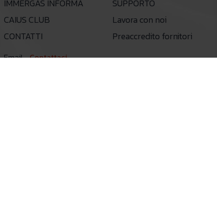
IMMERGAS INFORMA
SUPPORTO
CAIUS CLUB
Lavora con noi
CONTATTI
Preaccredito fornitori
Email
Contattaci
Telefono
800 306 306