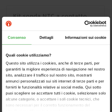
Kit sonda NTC a contatto
per boiler
Cod.3.019375
Consenso
Dettagli
Informazioni sui cookie
Per abbinare caldaie < 35 kW a Unità
Bollitore commerciale.
Quali cookie utilizziamo?
Viene fornita di serie su tutte le Unità
Questo sito utilizza i cookies, anche di terze parti, per
Bollitore a listino ad eccezione di UB
garantirti la migliore esperienza di navigazione nel nostro
550/750 ErP.
sito, analizzare il traffico sul nostro sito, mostrarti
Da prevedere per impianti integrati
annunci personalizzati sui siti internet di terze parti e per
comandati da gestore di sistema (cod.
fornirti le funzionalità relative ai social media. Qui sotto
3.021522) per la lettura della temperatura di
puoi scegliere se accettare tutti i cookie, selezionare solo
mandata per ogni singola zona, per l'Unità
alcune categorie, o accettare i soli cookie tecnici, che
Bollitore lato caldaia e lato solare termico.
sono necessari per il corretto funzionamento del
Questo accessorio è già previsto di serie nei
sito. Puoi modificare le tue preferenze in ogni momento