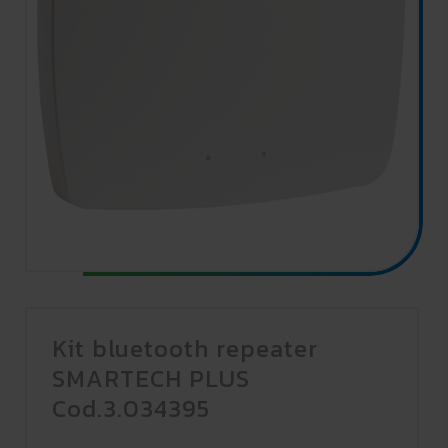
Kit bluetooth repeater
SMARTECH PLUS
Cod.3.034395