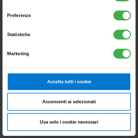
consenso
Preferenze
Statistiche
Marketing
Accetta tutti i cookie
Acconsenti ai selezionati
SMARTECH PLUS
cronotermostato SMART
Usa solo i cookie necessari
Cod.3.030909