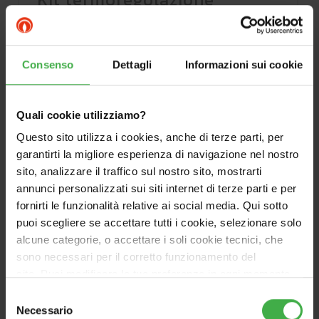
modulante per HYDRO FS
Cod.3.028509
Consenso
Dettagli
Informazioni sui cookie
Il kit è composto da un pannello di controllo
con logica PI (sistema elettronico avanzato
Quali cookie utilizziamo?
per la gestione delle funzioni caldo e
Questo sito utilizza i cookies, anche di terze parti, per
freddo).
garantirti la migliore esperienza di navigazione nel nostro
sito, analizzare il traffico sul nostro sito, mostrarti
annunci personalizzati sui siti internet di terze parti e per
fornirti le funzionalità relative ai social media. Qui sotto
puoi scegliere se accettare tutti i cookie, selezionare solo
alcune categorie, o accettare i soli cookie tecnici, che
sono necessari per il corretto funzionamento del
sito. Puoi modificare le tue preferenze in ogni momento
accedendo alle impostazioni sui cookies. Per maggiori
Selezione
informazioni, utilizza il tasto in alto a destra.
Necessario
del