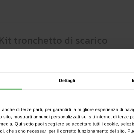
Kit tronchetto di scarico
flangiato Ø 80
Cod.3.016364
Dettagli
Utilizzabile solo per caldaie a
condensazione < 35 kW.
, anche di terze parti, per garantirti la migliore esperienza di nav
o sito, mostrarti annunci personalizzati sui siti internet di terze par
l media. Qui sotto puoi scegliere se accettare tutti i cookie, sele
ici, che sono necessari per il corretto funzionamento del sito. Pu