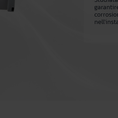
garantir
corrosio
nell'inst