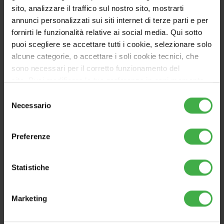
sito, analizzare il traffico sul nostro sito, mostrarti
annunci personalizzati sui siti internet di terze parti e per
fornirti le funzionalità relative ai social media. Qui sotto
ALTERNATIVO
puoi scegliere se accettare tutti i cookie, selezionare solo
alcune categorie, o accettare i soli cookie tecnici, che
sono necessari per il corretto funzionamento del
sito. Puoi modificare le tue preferenze in ogni momento
accedendo alle impostazioni sui cookies. Per maggiori
Selezione
informazioni, utilizza il tasto in alto a destra.
Necessario
del
consenso
Preferenze
Statistiche
Marketing