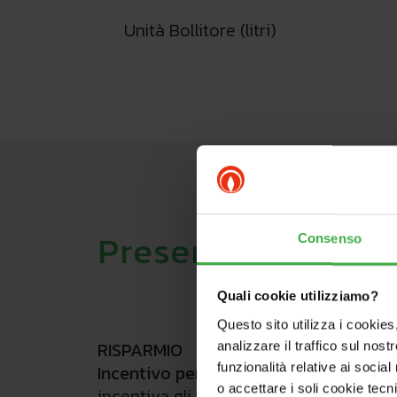
Unità Bollitore (litri)
Presentazione de
Consenso
Quali cookie utilizziamo?
Questo sito utilizza i cookies
RISPARMIO
analizzare il traffico sul nostr
funzionalità relative ai socia
Incentivo per la sostituzione:
può usuf
o accettare i soli cookie tecn
incentiva gli interventi di efficientame