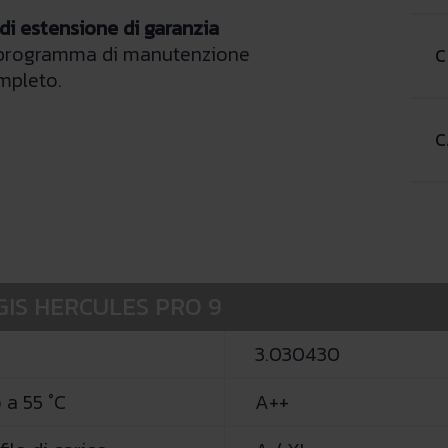
 di estensione di garanzia
 programma di manutenzione
C
mpleto.
C
AGIS HERCULES PRO 9
3.030430
 a 55 °C
A++