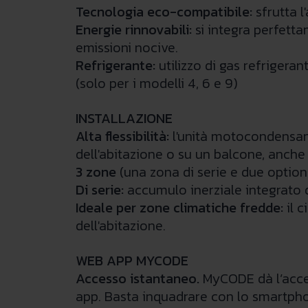
Tecnologia eco-compatibile:
sfrutta l
Energie rinnovabili:
si integra perfetta
emissioni nocive.
Refrigerante:
utilizzo di gas refrigera
(solo per i modelli 4, 6 e 9)
INSTALLAZIONE
Alta flessibilità:
l'unità motocondensant
dell'abitazione o su un balcone, anche
3 zone
(una zona di serie e due optiona
Di serie:
accumulo inerziale integrato da
Ideale per zone climatiche fredde:
il c
dell'abitazione.
WEB APP MYCODE
Accesso istantaneo.
MyCODE dà l’acces
app. Basta inquadrare con lo smartpho