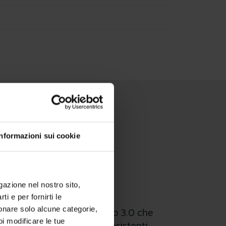
Informazioni sui cookie
igazione nel nostro sito,
ti e per fornirti le
zionare solo alcune categorie,
prevista dal Conto Termico 3.0 che
oi modificare le tue
i rinnovabili, in edifici esistenti.