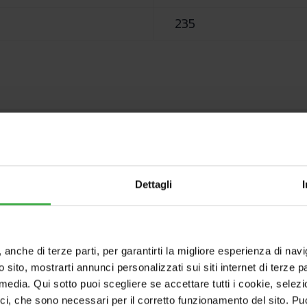
235
l prodotto
Dettagli
, anche di terze parti, per garantirti la migliore esperienza di nav
o sito, mostrarti annunci personalizzati sui siti internet di terze par
l media. Qui sotto puoi scegliere se accettare tutti i cookie, sele
ruire della detrazione 50-36% o dell’agevolazione 
ici, che sono necessari per il corretto funzionamento del sito. Pu
nto energetico e produzione di energia termica da font