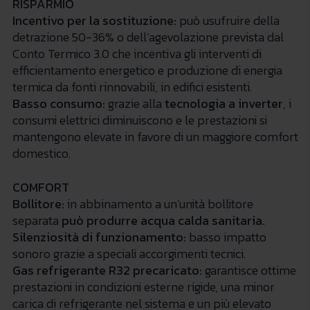
RISPARMIO
Incentivo per la sostituzione:
può usufruire della
detrazione 50-36% o dell’agevolazione prevista dal
Conto Termico 3.0 che incentiva gli interventi di
efficientamento energetico e produzione di energia
termica da fonti rinnovabili, in edifici esistenti.
Basso consumo:
grazie alla
tecnologia a inverter
, i
consumi elettrici diminuiscono e le prestazioni si
mantengono elevate in favore di un maggiore comfort
domestico.
COMFORT
Bollitore:
in abbinamento a un’unità bollitore
separata
può produrre
acqua calda sanitaria.
Silenziosità di funzionamento:
basso impatto
sonoro grazie a speciali accorgimenti tecnici.
Gas refrigerante R32 precaricato:
garantisce ottime
prestazioni in condizioni esterne rigide, una minor
carica di refrigerante nel sistema e un più elevato