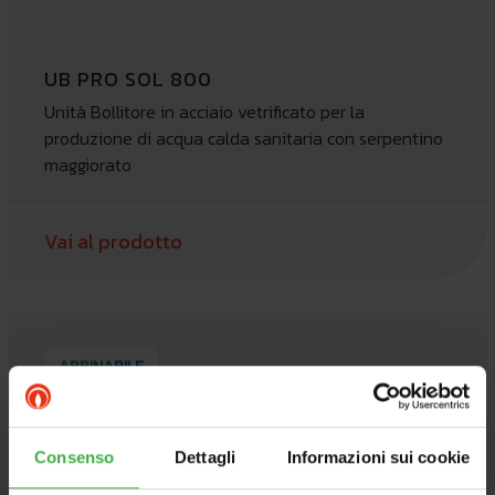
UB PRO SOL 800
Unità Bollitore in acciaio vetrificato per la
produzione di acqua calda sanitaria con serpentino
maggiorato
Vai al prodotto
ABBINABILE
Consenso
Dettagli
Informazioni sui cookie