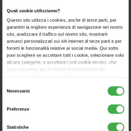
Quali cookie utilizziamo?
Questo sito utilizza i cookies, anche di terze parti, per
garantirti la migliore esperienza di navigazione nel nostro
sito, analizzare il traffico sul nostro sito, mostrarti
annunci personalizzati sui siti internet di terze parti e per
fornirti le funzionalità relative ai social media. Qui sotto
puoi scegliere se accettare tutti i cookie, selezionare solo
alcune categorie, o accettare i soli cookie tecnici, che
sono necessari per il corretto funzionamento del
sito. Puoi modificare le tue preferenze in ogni momento
UB PRO SOL 1000
accedendo alle impostazioni sui cookies. Per maggiori
Selezione
informazioni, utilizza il tasto in alto a destra.
Necessario
Unità Bollitore in acciaio vetrificato per la
del
produzione di acqua calda sanitaria con serpentino
consenso
maggiorato
Preferenze
Vai al prodotto
Statistiche