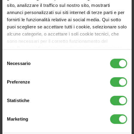
sito, analizzare il traffico sul nostro sito, mostrarti
Scopri i nostri vantaggi
annunci personalizzati sui siti internet di terze parti e per
fornirti le funzionalità relative ai social media. Qui sotto
puoi scegliere se accettare tutti i cookie, selezionare solo
alcune categorie, o accettare i soli cookie tecnici, che
sono necessari per il corretto funzionamento del
sito. Puoi modificare le tue preferenze in ogni momento
accedendo alle impostazioni sui cookies. Per maggiori
Selezione
informazioni, utilizza il tasto in alto a destra.
Necessario
del
consenso
Preferenze
Statistiche
Marketing