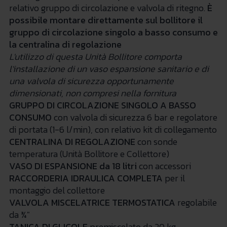
relativo gruppo di circolazione e valvola di ritegno.
È
possibile montare direttamente sul bollitore il
gruppo di circolazione singolo a basso consumo e
la centralina di regolazione
L'utilizzo di questa Unità Bollitore comporta
l'installazione di un vaso espansione sanitario e di
una valvola di sicurezza opportunamente
dimensionati, non compresi nella fornitura
GRUPPO DI CIRCOLAZIONE SINGOLO
A BASSO
CONSUMO
con valvola di sicurezza 6 bar e regolatore
di portata (1-6 l/min), con relativo kit di collegamento
CENTRALINA DI REGOLAZIONE
con sonde
temperatura (Unità Bollitore e Collettore)
VASO DI ESPANSIONE
da 18 litri
con accessori
RACCORDERIA IDRAULICA COMPLETA
per il
montaggio del collettore
VALVOLA MISCELATRICE TERMOSTATICA
regolabile
da ¾"
TANICA DI GLICOLE
premiscelato da 20 kg