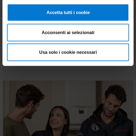
Assistenza 7 su 7
Accetta tutti i cookie
I nostri 600 Centri Assistenza sono formati da
tecnici sempre preparati e nei mesi freddi
rispondono anche la domenica mattina.
Acconsenti ai selezionati
Scopri di più
Usa solo i cookie necessari