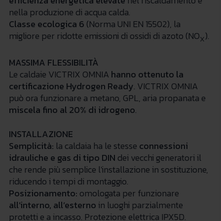
efficienza energetica elevate
nel riscaldamento e
nella produzione di acqua calda.
Classe ecologica 6
(Norma UNI EN 15502), la
migliore per ridotte emissioni di ossidi di azoto (NO
).
X
MASSIMA FLESSIBILITÀ
Le caldaie VICTRIX OMNIA
hanno ottenuto la
certificazione Hydrogen Ready
. VICTRIX OMNIA
può ora funzionare a metano, GPL, aria propanata e
miscela fino al 20% di idrogeno
.
INSTALLAZIONE
Semplicità:
la caldaia ha le stesse
connessioni
idrauliche e gas di tipo DIN
dei vecchi generatori il
che rende più semplice l'installazione in sostituzione,
riducendo i tempi di montaggio.
Posizionamento:
omologata per funzionare
all’interno, all’esterno
in luoghi parzialmente
protetti e a incasso. Protezione elettrica IPX5D.