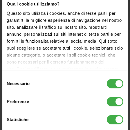
Quali cookie utilizziamo?
Accessori VICTRIX OMNIA
Questo sito utilizza i cookies, anche di terze parti, per
garantirti la migliore esperienza di navigazione nel nostro
sito, analizzare il traffico sul nostro sito, mostrarti
annunci personalizzati sui siti internet di terze parti e per
Scopri tutti gli accessori
fornirti le funzionalità relative ai social media. Qui sotto
puoi scegliere se accettare tutti i cookie, selezionare solo
alcune categorie, o accettare i soli cookie tecnici, che
sono necessari per il corretto funzionamento del
sito. Puoi modificare le tue preferenze in ogni momento
accedendo alle impostazioni sui cookies. Per maggiori
Selezione
informazioni, utilizza il tasto in alto a destra.
Necessario
del
Prodotti correlati
consenso
Preferenze
Statistiche
ALTERNATIVO