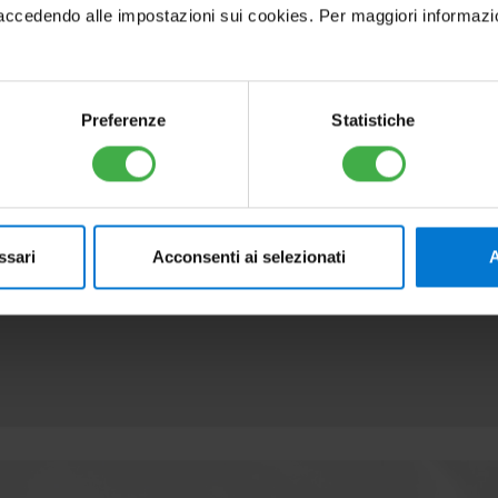
rici e le emissioni nocive.
cedendo alle impostazioni sui cookies. Per maggiori informazioni, 
as refrigerante R32 in grado di garantire una eleva
Preferenze
Statistiche
o contenitore da incasso SOLAR CONTAINER COMBO,
o.
ssari
Acconsenti ai selezionati
A