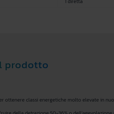
1 diretta
l prodotto
per ottenere classi energetiche molto elevate in nuov
ruire della detrazione 50-36% o dell’agevolazione 