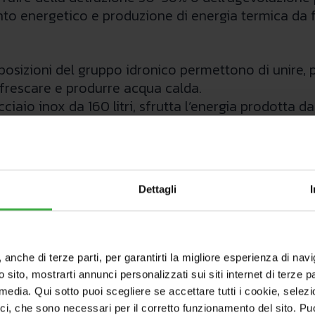
nto energetico e produzione di energia termica da font
posizioni del gruppo idronico permettono di unire, 
affrescare e produrre acqua calda.
acciaio inox da 160 litri, sfrutta l’energia prodotta 
a intelligente seleziona la tecnologia più performan
stagioni.
el programma di manutenzione più completo che per
Dettagli
razione con il Centro Assistenza Autorizzato Immerg
, anche di terze parti, per garantirti la migliore esperienza di nav
le Direttive Europee ErP e ELD, consente di raggiu
o sito, mostrarti annunci personalizzati sui siti internet di terze par
duzione di acqua calda.
l media. Qui sotto puoi scegliere se accettare tutti i cookie, sele
 di calore può inoltre sfruttare l’energia elettrica
ici, che sono necessari per il corretto funzionamento del sito. Pu