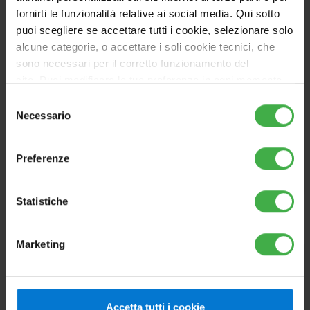
fornirti le funzionalità relative ai social media. Qui sotto
puoi scegliere se accettare tutti i cookie, selezionare solo
alcune categorie, o accettare i soli cookie tecnici, che
sono necessari per il corretto funzionamento del
sito. Puoi modificare le tue preferenze in ogni momento
MAGIS COMBO 12 PLUS V2 T CON SUPER
accedendo alle impostazioni sui cookies. Per maggiori
Selezione
TRIO TOP
informazioni, utilizza il tasto in alto a destra.
Necessario
del
Pompa di calore ibrida splittata da incasso o in
consenso
armadio tecnico, con bollitore integrato da 250 litri
Preferenze
Vai al prodotto
Statistiche
Marketing
ALTERNATIVO
Accetta tutti i cookie