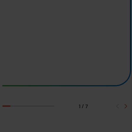
C
1 / 7