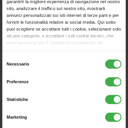
garantirti la migliore esperienza di navigazione nel nostro
Vai al prodotto
sito, analizzare il traffico sul nostro sito, mostrarti
annunci personalizzati sui siti internet di terze parti e per
fornirti le funzionalità relative ai social media. Qui sotto
puoi scegliere se accettare tutti i cookie, selezionare solo
alcune categorie, o accettare i soli cookie tecnici, che
ABBINABILE
sono necessari per il corretto funzionamento del
sito. Puoi modificare le tue preferenze in ogni momento
accedendo alle impostazioni sui cookies. Per maggiori
Selezione
informazioni, utilizza il tasto in alto a destra.
Necessario
del
consenso
Preferenze
Statistiche
Marketing