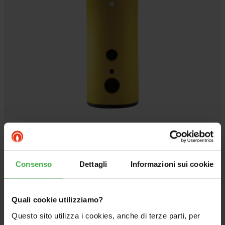
UB PRO SOL 1000
Consenso
Dettagli
Informazioni sui cookie
Unità Bollitore in acciaio vetrificato per la
produzione di acqua calda sanitaria con serpentino
maggiorato
Quali cookie utilizziamo?
Questo sito utilizza i cookies, anche di terze parti, per