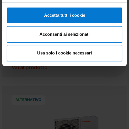
Accetta tutti i cookie
UB PRO SOL 800
Unità Bollitore in acciaio vetrificato per la
Acconsenti ai selezionati
produzione di acqua calda sanitaria con serpentino
maggiorato
Usa solo i cookie necessari
Vai al prodotto
ALTERNATIVO