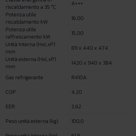
A+++
riscaldamento a 35 °C
Potenza utile
16,00
riscaldamento kW
Potenza utile
15,00
raffrescamento kW
Unità Interna (HxLxP)
811 x 440 x 474
mm
Unità esterna (HxLxP)
1420 x 940 x 384
mm
Gas refrigerante
R410A
COP
4,20
EER
3,62
Peso unità esterna (kg)
100,0
Peso unità interna (kg)
61,8