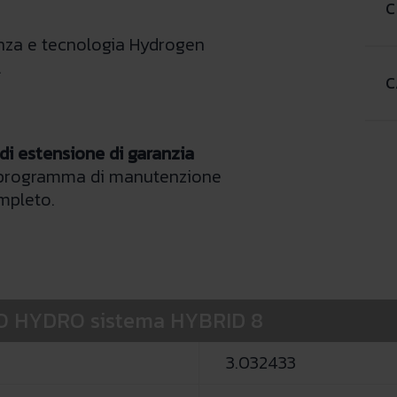
C
enza e tecnologia Hydrogen
.
C
 di estensione di garanzia
 programma di manutenzione
mpleto.
RIO HYDRO sistema HYBRID 8
3.032433