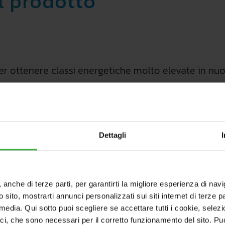
l prodotto
per ottenere classi energetiche molto elevate in nuov
ruire della detrazione 50-36% o dell’agevolazione 
nto energetico e produzione di energia termica da font
estione elettronico e i circolatori a basso consumo 
Dettagli
sposizioni del gruppo idronico permettono di unire 
, anche di terze parti, per garantirti la migliore esperienza di nav
scaldare, raffrescare e produrre acqua calda.
o sito, mostrarti annunci personalizzati sui siti internet di terze par
e in acciaio inox da 160 litri, sfrutta l’energia prodo
l media. Qui sotto puoi scegliere se accettare tutti i cookie, sele
oio in grado di offrire tutto il calore e l’acqua cal
ici, che sono necessari per il corretto funzionamento del sito. Pu