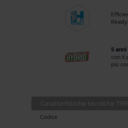
Effici
Ready
5 anni
con il
più co
Caratteristiche tecniche T
Codice