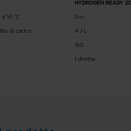
HYDROGEN READY 2
 a 55 °C
A++
ilo di carico
A / L
160
1 diretta