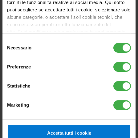
fornirti le funzionalità relative ai social media. Qui sotto
puoi scegliere se accettare tutti i cookie, selezionare solo
alcune categorie, o accettare i soli cookie tecnici, che
sono necessari per il corretto funzionamento del
sito. Puoi modificare le tue preferenze in ogni momento
VICTRIX MAIOR 28
accedendo alle impostazioni sui cookies. Per maggiori
Selezione
Caldaia murale o da incasso istantanea, a
informazioni, utilizza il tasto in alto a destra.
Necessario
del
condensazione. Tecnologia Hydrogen Ready
consenso
Preferenze
Vai al prodotto
Statistiche
Marketing
ALTERNATIVO
Accetta tutti i cookie