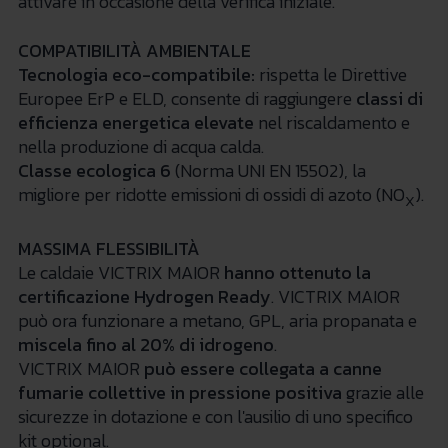
attivare in occasione della verifica iniziale.
COMPATIBILITÀ AMBIENTALE
Tecnologia eco-compatibile:
rispetta le Direttive
Europee ErP e ELD, consente di raggiungere
classi di
efficienza energetica elevate
nel riscaldamento e
nella produzione di acqua calda.
Classe ecologica 6
(Norma UNI EN 15502), la
migliore per ridotte emissioni di ossidi di azoto (NO
).
X
MASSIMA FLESSIBILITÀ
Le caldaie VICTRIX MAIOR
hanno ottenuto la
certificazione Hydrogen Ready
. VICTRIX MAIOR
può ora funzionare a metano, GPL, aria propanata e
miscela fino al 20% di idrogeno
.
VICTRIX MAIOR
può essere collegata a canne
fumarie collettive
in pressione positiva
grazie alle
sicurezze in dotazione e con l'ausilio di uno specifico
kit optional.