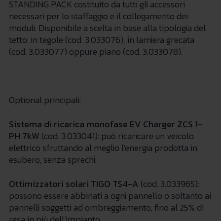
STANDING PACK costituito da tutti gli accessori
necessari per lo staffaggio e il collegamento dei
moduli. Disponibile a scelta in base alla tipologia del
tetto: in tegole (cod. 3.033076), in lamiera grecata
(cod. 3.033077) oppure piano (cod. 3.033078).
Optional principali:
Sistema di ricarica monofase EV Charger ZCS 1-
PH 7kW
(cod. 3.033041): può ricaricare un veicolo
elettrico sfruttando al meglio l'energia prodotta in
esubero, senza sprechi.
Ottimizzatori solari TIGO TS4-A
(cod. 3.033965):
possono essere abbinati a ogni pannello o soltanto ai
pannelli soggetti ad ombreggiamento, fino al 25% di
resa in più dell’impianto.