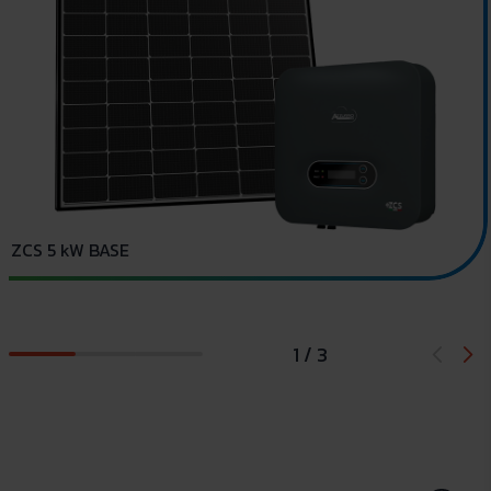
B
ZCS 5 kW BASE
1 / 3