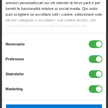
Kit fotovoltaico con moduli in silicio monocristallino
annunci personalizzati sui siti internet di terze parti e per
e inverter base monofase
fornirti le funzionalità relative ai social media. Qui sotto
puoi scegliere se accettare tutti i cookie, selezionare solo
alcune categorie, o accettare i soli cookie tecnici, che
Vai al prodotto
sono necessari per il corretto funzionamento del
sito. Puoi modificare le tue preferenze in ogni momento
accedendo alle impostazioni sui cookies. Per maggiori
Selezione
informazioni, utilizza il tasto in alto a destra.
Necessario
del
consenso
Preferenze
Statistiche
Marketing