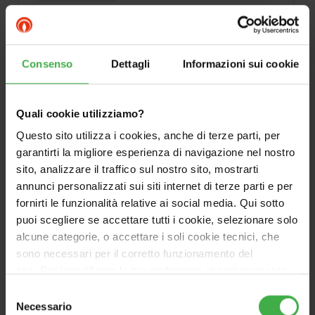
Kit di sfiato e raccordo Ø 22
per Collettore Piano CP4
Consenso
Dettagli
Informazioni sui cookie
XL/M in orizzontale
Cod.3.022849
Quali cookie utilizziamo?
Questo sito utilizza i cookies, anche di terze parti, per
Questo kit è da utilizzare nelle applicazioni
garantirti la migliore esperienza di navigazione nel nostro
con Collettori Piani CP4 XL/M in
sito, analizzare il traffico sul nostro sito, mostrarti
orizzontale.
annunci personalizzati sui siti internet di terze parti e per
fornirti le funzionalità relative ai social media. Qui sotto
puoi scegliere se accettare tutti i cookie, selezionare solo
alcune categorie, o accettare i soli cookie tecnici, che
sono necessari per il corretto funzionamento del
sito. Puoi modificare le tue preferenze in ogni momento
accedendo alle impostazioni sui cookies. Per maggiori
Selezione
informazioni, utilizza il tasto in alto a destra.
Necessario
del