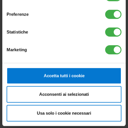
consenso
Preferenze
Statistiche
Marketing
OPTIONAL
Accetta tutti i cookie
Kit 2 tappi per Collettore
Acconsenti ai selezionati
Piano CP4 XL/M
Cod.3.020364
Usa solo i cookie necessari