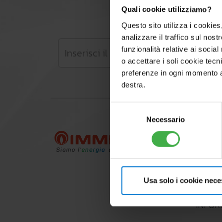
Quali cookie utilizziamo?
Rimani aggiorn
Questo sito utilizza i cookies
analizzare il traffico sul nostr
funzionalità relative ai socia
o accettare i soli cookie tecn
preferenze in ogni momento ac
destra.
Selezione
Necessario
del
consenso
AZIEN
LE NO
SOLUZ
Usa solo i cookie nece
IMMER
INFO