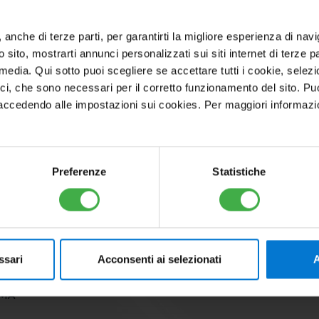
ato ogni mese su curiosità, novità, incent
, anche di terze parti, per garantirti la migliore esperienza di nav
o sito, mostrarti annunci personalizzati sui siti internet di terze par
l media. Qui sotto puoi scegliere se accettare tutti i cookie, sele
ici, che sono necessari per il corretto funzionamento del sito. Pu
cedendo alle impostazioni sui cookies. Per maggiori informazioni, 
Preferenze
Statistiche
DA
PROFESSIONISTI
CAIUS CLUB
STRE
SERVIZIO
CONTATTI
IONI
ASSISTENZA
ssari
Acconsenti ai selezionati
A
GAS
SUPPORTO
RMA