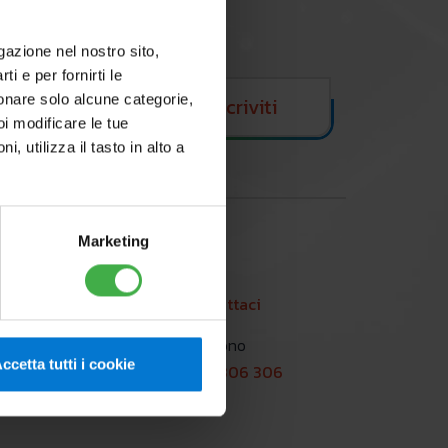
ivi e vantaggi.
igazione nel nostro sito,
ti e per fornirti le
zionare solo alcune categorie,
Iscriviti
oi modificare le tue
utilizza il tasto in alto a
Marketing
Lavora con noi
Email
Contattaci
Preaccredito
fornitori
Telefono
ccetta tutti i cookie
800 306 306