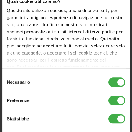
Quali cookie utilizziamo?
Questo sito utilizza i cookies, anche di terze parti, per
garantirti la migliore esperienza di navigazione nel nostro
sito, analizzare il traffico sul nostro sito, mostrarti
annunci personalizzati sui siti internet di terze parti e per
fornirti le funzionalità relative ai social media. Qui sotto
puoi scegliere se accettare tutti i cookie, selezionare solo
alcune categorie, o accettare i soli cookie tecnici, che
sono necessari per il corretto funzionamento del
AZIENDA
PROFESSIONISTI
sito. Puoi modificare le tue preferenze in ogni momento
accedendo alle impostazioni sui cookies. Per maggiori
LE NOSTRE SOLUZIONI
SERVIZIO ASSISTENZA
Selezione
informazioni, utilizza il tasto in alto a destra.
Necessario
del
IMMERGAS INFORMA
SUPPORTO
consenso
CAIUS CLUB
Lavora con noi
Preferenze
CONTATTI
Preaccredito fornitori
Statistiche
Email
Contattaci
Telefono
800 306 306