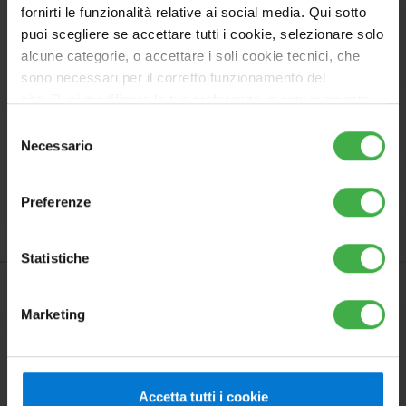
Rimani aggiornato ogni mese su curiosità,
fornirti le funzionalità relative ai social media. Qui sotto
puoi scegliere se accettare tutti i cookie, selezionare solo
novità, incentivi e vantaggi.
alcune categorie, o accettare i soli cookie tecnici, che
sono necessari per il corretto funzionamento del
sito. Puoi modificare le tue preferenze in ogni momento
accedendo alle impostazioni sui cookies. Per maggiori
Selezione
informazioni, utilizza il tasto in alto a destra.
Necessario
del
Iscriviti
consenso
Preferenze
Statistiche
Marketing
AZIENDA
PROFESSIONISTI
Accetta tutti i cookie