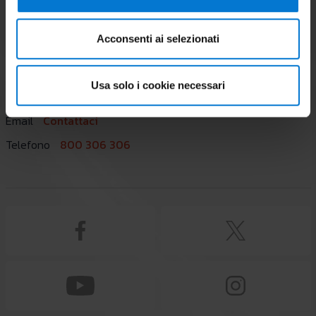
LE NOSTRE SOLUZIONI
SERVIZIO ASSISTENZA
IMMERGAS INFORMA
SUPPORTO
Acconsenti ai selezionati
CAIUS CLUB
Lavora con noi
Usa solo i cookie necessari
CONTATTI
Preaccredito fornitori
Email
Contattaci
Telefono
800 306 306