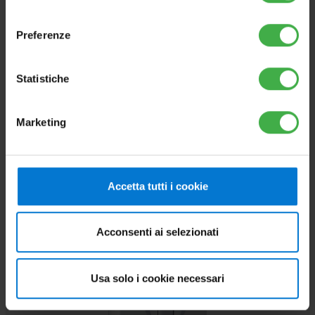
consenso
Preferenze
UB INOX SOLAR 200 V2
Statistiche
Unità Bollitore in acciaio Inox per la produzione di
acqua calda sanitaria con circuito solare integrato
Marketing
Vai al prodotto
Accetta tutti i cookie
Acconsenti ai selezionati
ABBINABILE
Usa solo i cookie necessari