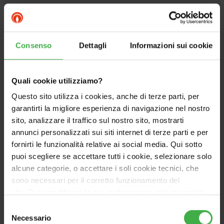
Vai al prodotto
Consenso
Dettagli
Informazioni sui cookie
ABBINABILE
Quali cookie utilizziamo?
Questo sito utilizza i cookies, anche di terze parti, per
garantirti la migliore esperienza di navigazione nel nostro
sito, analizzare il traffico sul nostro sito, mostrarti
annunci personalizzati sui siti internet di terze parti e per
fornirti le funzionalità relative ai social media. Qui sotto
puoi scegliere se accettare tutti i cookie, selezionare solo
alcune categorie, o accettare i soli cookie tecnici, che
sono necessari per il corretto funzionamento del
sito. Puoi modificare le tue preferenze in ogni momento
accedendo alle impostazioni sui cookies. Per maggiori
Selezione
informazioni, utilizza il tasto in alto a destra.
Necessario
del