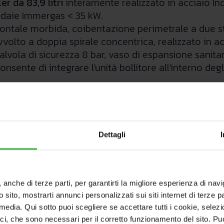
er da 83,9 litri
interamente realizzato in acciaio Ino
ldaie Immergas < 35 kW.
ontale morbida, coibentazione perimetrale a due stra
lto a doppia spirale concentrica, realizzato in acc
vola di sicurezza 8 bar, vaso di espansione sanitar
sente di integrare l'unità bollitore all'interno degl
Dettagli
, anche di terze parti, per garantirti la migliore esperienza di nav
o sito, mostrarti annunci personalizzati sui siti internet di terze par
l media. Qui sotto puoi scegliere se accettare tutti i cookie, sele
ici, che sono necessari per il corretto funzionamento del sito. Pu