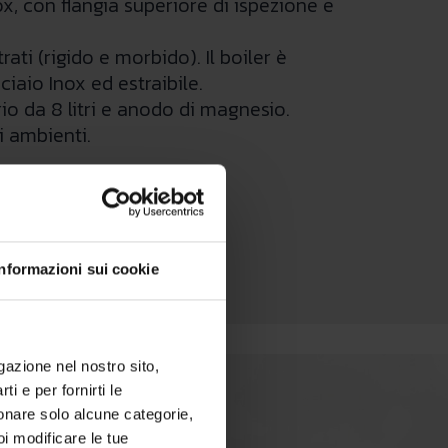
x, con flangia superiore di ispezione e
ti (rigido e morbido). Il boiler è
iaio Inox ed estraibile.
io da 8 litri e anodo di magnesio.
i ambienti.
Informazioni sui cookie
igazione nel nostro sito,
ti e per fornirti le
zionare solo alcune categorie,
oi modificare le tue