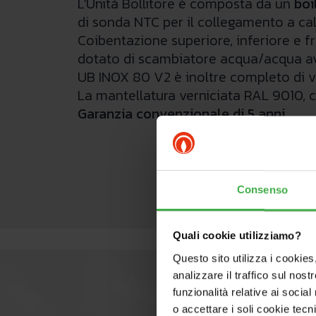
L'Unità Bollitore è composta da un
boil
di sonda NTC per il collegamento a ca
Coibentazione superiore, inferiore e fr
dotato di scambiatore acqua/acqua avvo
UB INOX 80 V2 è inoltre completo di val
La mantellatura verniciata RAL 9010, con
Garanzia convenzionale di 5 anni
.
Consenso
Quali cookie utilizziamo?
Questo sito utilizza i cookies
analizzare il traffico sul nostr
funzionalità relative ai socia
o accettare i soli cookie tecn