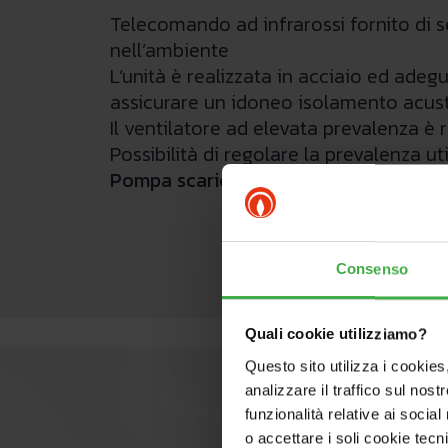
Telecomando ad infrarossi fornito di 
nell’ambiente
L’unità è realizzata in acciaio ed ade
assicurare un idoneo isolamento acus
Il ventilatore ad elevata prevalenza è 
Possibilità di regolare la prevalenza ut
Pompa scarico condensa
integrata
Consenso
Quali cookie utilizziamo?
Questo sito utilizza i cookies
analizzare il traffico sul nostr
funzionalità relative ai socia
o accettare i soli cookie tecn