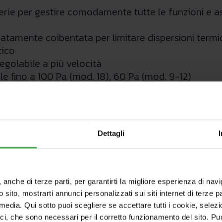
serie per gestire comodamente tutte le funzioni e 
guatamente coibentata per limitare dispersioni ter
tico
regolabile a più velocità
ile fino a 100 Pa (mod. 18), 60 Pa (mod. 9-12)
Dettagli
, anche di terze parti, per garantirti la migliore esperienza di nav
o sito, mostrarti annunci personalizzati sui siti internet di terze par
l media. Qui sotto puoi scegliere se accettare tutti i cookie, sele
ici, che sono necessari per il corretto funzionamento del sito. Pu