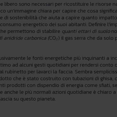
are libero sono necessari per ricostituire le risorse
Ecco un’immagine chiara per capire che cosa signific
re di sostenibilità che aiuta a capire quanto impatto
 di consumo energetico dei suoi abitanti. Definire l’
che permettono di stabilire
quanti ettari di suolo
no
i anidride carbonica (
CO₂) il gas serra che da solo
sivamente le fonti energetiche più inquinanti a in
ttimo ad alcuni gesti quotidiani per rendersi conto 
al rubinetto per lavarci la faccia. Sembra semplic
dotto che è stato costruito con tubazioni di ghisa
i prodotti con dispendio di energia come sfiati, ser
ne anche le più normali azioni quotidiane è chiaro 
lascia su questo pianeta.