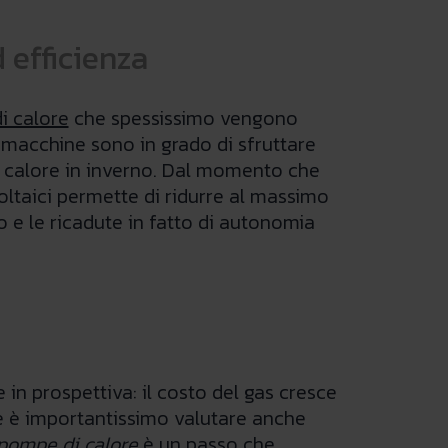
 efficienza
i calore
che spessissimo vengono
te macchine sono in grado di sfruttare
 o calore in inverno. Dal momento che
voltaici permette di ridurre al massimo
lo e le ricadute in fatto di autonomia
in prospettiva: il costo del gas cresce
che è importantissimo valutare anche
pompe di calore
è un passo che