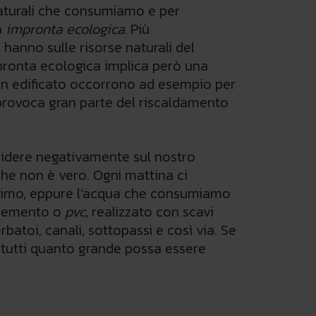
 naturali che consumiamo e per
a
impronta ecologica.
Più
 hanno sulle risorse naturali del
impronta ecologica implica però una
n edificato occorrono ad esempio per
 provoca gran parte del riscaldamento
cidere negativamente sul nostro
che non è vero. Ogni mattina ci
issimo, eppure l’acqua che consumiamo
, cemento o
pvc
, realizzato con scavi
batoi, canali, sottopassi e così via. Se
a tutti quanto grande possa essere