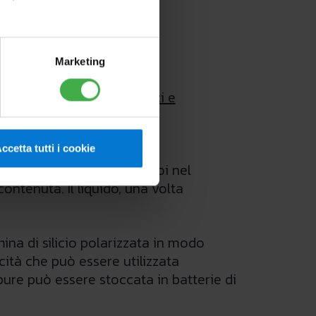
Marketing
e case
pannelli solari termici e
ccetta tutti i cookie
nelli, si riscalda, entra poi nel
ontenuta. Il liquido, una volta
ina di silicio polarizzata in modo
cità che può essere utilizzata
ure può essere stoccata in batterie di