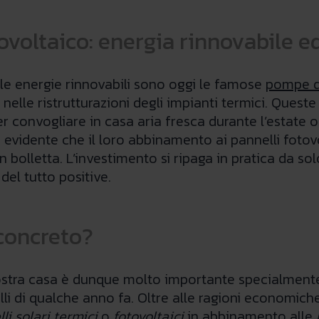
voltaico: energia rinnovabile ed
e le energie rinnovabili sono oggi le famose
pompe d
a nelle ristrutturazioni degli impianti termici. Ques
per convogliare in casa aria fresca durante l’estate
to evidente che il loro abbinamento ai pannelli foto
n bolletta. L’investimento si ripaga in pratica da so
el tutto positive.
concreto?
nostra casa è dunque molto importante specialmente 
elli di qualche anno fa. Oltre alle ragioni economi
li solari termici
o
fotovoltaici
in abbinamento alle