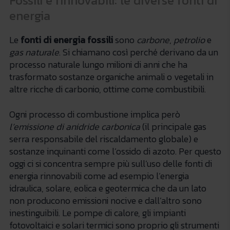
Fossili e rinnovabili: le diverse fonti di
energia
Le
fonti di energia fossili
sono
carbone
,
petrolio
e
gas naturale
. Si chiamano così perché derivano da un
processo naturale lungo milioni di anni che ha
trasformato sostanze organiche animali o vegetali in
altre ricche di carbonio, ottime come combustibili.
Ogni processo di combustione implica però
l’emissione di anidride carbonica
(il principale gas
serra responsabile del riscaldamento globale) e
sostanze inquinanti come l’ossido di azoto. Per questo
oggi ci si concentra sempre più sull’uso delle fonti di
energia rinnovabili come ad esempio l’energia
idraulica, solare, eolica e geotermica che da un lato
non producono emissioni nocive e dall’altro sono
inestinguibili. Le pompe di calore, gli impianti
fotovoltaici e solari termici sono proprio gli strumenti