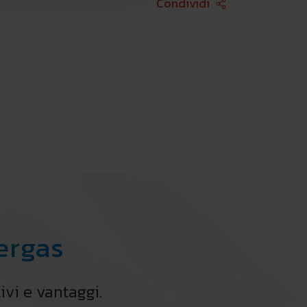
Face
Condividi
mergas
ivi e vantaggi.