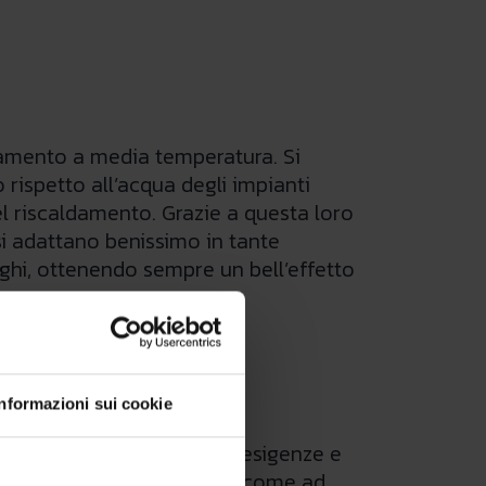
aldamento a media temperatura. Si
rispetto all’acqua degli impianti
l riscaldamento. Grazie a questa loro
 si adattano benissimo in tante
erghi, ottenendo sempre un bell’effetto
Informazioni sui cookie
one in modo da adattarsi a esigenze e
DRO FS è “floor standing” (come ad