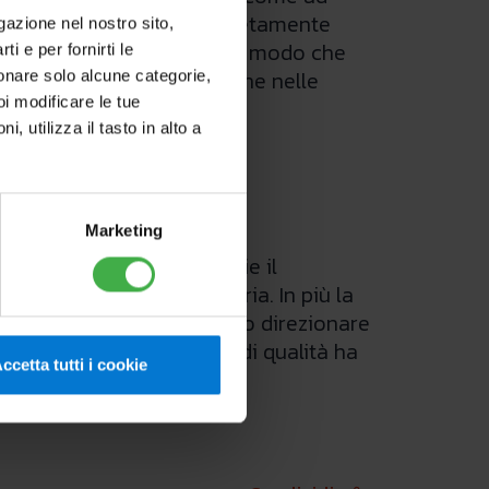
sso e può scomparire completamente
igazione nel nostro sito,
 attenzione ai particolari in modo che
ti e per fornirti le
idotto, ben integrabili anche nelle
zionare solo alcune categorie,
oi modificare le tue
utilizza il tasto in alto a
Marketing
YDRO 4 V2
offrono di serie il
lore, le sonde acqua e aria. In più la
eflettori d’aria si possono direzionare
cca in materiale plastico di qualità ha
ccetta tutti i cookie