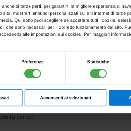
 HYDRO IN in particolare si può posizionare a inca
, anche di terze parti, per garantirti la migliore esperienza di nav
 soffitto. Tutte le finiture sono state disegnate con
o sito, mostrarti annunci personalizzati sui siti internet di terze par
biano a disposizione apparecchi efficienti e di peso r
l media. Qui sotto puoi scegliere se accettare tutti i cookie, sele
ici, che sono necessari per il corretto funzionamento del sito. Pu
cedendo alle impostazioni sui cookies. Per maggiori informazioni, 
li per tutti
Preferenze
Statistiche
 curata, gli split idronici Immergas
HYDRO 3 V2
e
H
 l’abbinamento a sistemi ibridi o in sola pompa di ca
erficie molto ampia per una maggiore efficienza, i d
azione della temperatura è a 3 velocità mentre la sco
ssari
Acconsenti ai selezionati
A
ica e all’invecchiamento.
he fa per te!