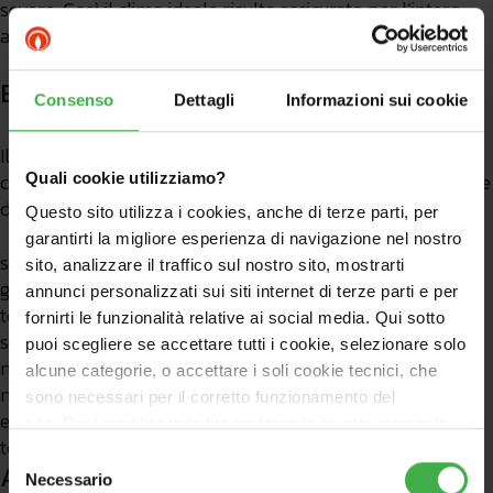
severe. Così il clima ideale risulta assicurato per l’intero
anno.
Eureka e i suoi due generatori
Consenso
Dettagli
Informazioni sui cookie
Il cuore del sistema è un’elettronica di gestione avanzata
che monitora le condizioni climatiche esterne e le esigenze
Quali cookie utilizziamo?
dell’edificio. In questo modo può attivare:
Questo sito utilizza i cookies, anche di terze parti, per
garantirti la migliore esperienza di navigazione nel nostro
solo la pompa di calore nelle mezze stagioni, nelle
sito, analizzare il traffico sul nostro sito, mostrarti
giornate di clima mite e in estate per raffrescare la
annunci personalizzati sui siti internet di terze parti e per
temperatura interna;
fornirti le funzionalità relative ai social media. Qui sotto
solo la caldaia a condensazione nelle notti più fredde e
puoi scegliere se accettare tutti i cookie, selezionare solo
nelle ondate di gelo, quando la pompa di calore sarebbe
alcune categorie, o accettare i soli cookie tecnici, che
meno efficiente;
sono necessari per il corretto funzionamento del
entrambi i generatori per soddisfare picchi di richiesta
sito. Puoi modificare le tue preferenze in ogni momento
termica senza compromessi sul comfort.
accedendo alle impostazioni sui cookies. Per maggiori
Selezione
Acqua calda, rapidamente.
informazioni, utilizza il tasto in alto a destra.
Necessario
del