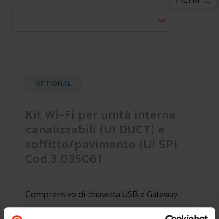
OPTIONAL
Kit Wi-Fi per unità interne
canalizzabili (UI DUCT) e
soffitto/pavimento (UI SP)
Cod.3.035061
Comprensivo di chiavetta USB e Gateway.