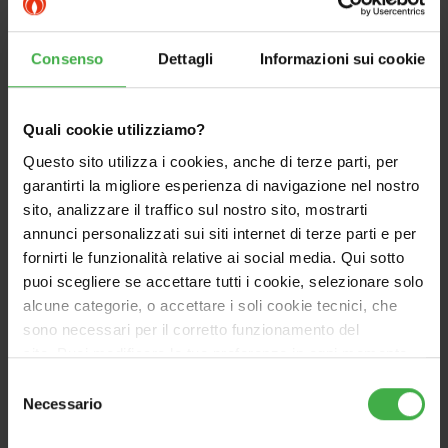
Consenso
Dettagli
Informazioni sui cookie
DOCUMENTAZIONE
Quali cookie utilizziamo?
Questo sito utilizza i cookies, anche di terze parti, per
garantirti la migliore esperienza di navigazione nel nostro
sito, analizzare il traffico sul nostro sito, mostrarti
annunci personalizzati sui siti internet di terze parti e per
fornirti le funzionalità relative ai social media. Qui sotto
puoi scegliere se accettare tutti i cookie, selezionare solo
alcune categorie, o accettare i soli cookie tecnici, che
sono necessari per il corretto funzionamento del
sito. Puoi modificare le tue preferenze in ogni momento
accedendo alle impostazioni sui cookies. Per maggiori
Selezione
informazioni, utilizza il tasto in alto a destra.
Necessario
del
consenso