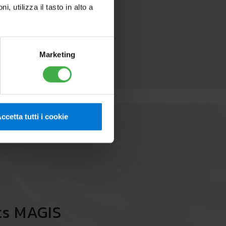
sing.
utilizza il tasto in alto a
Marketing
ccetta tutti i cookie
s MAGIS