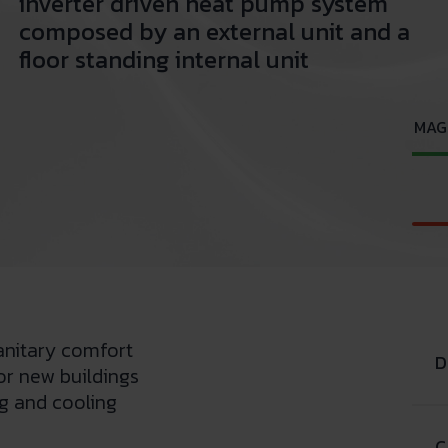
inverter driven heat pump system
composed by an external unit and a
floor standing internal unit
MAGI
anitary comfort
D
for new buildings
g and cooling
C