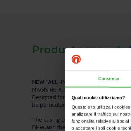
Product presenta
Consenso
NEW "ALL-IN-ONE" COMPACT SOLUT
MAGIS HERCULES PRO MINI is the new co
Designed for major renovations of me
Quali cookie utilizziamo?
be particularly freezing.
Questo sito utilizza i cookies
analizzare il traffico sul nostr
The casing of the indoor unit contains
funzionalità relative ai socia
DHW and the system, inertial storage a
o accettare i soli cookie tecn