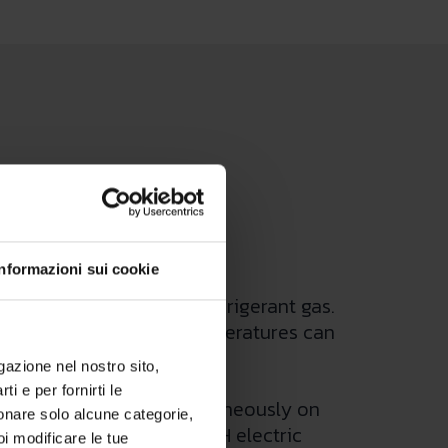
Informazioni sui cookie
 6 and 9 kW, with R32 refrigerant gas.
o where the external temperatures can
igazione nel nostro sito,
ti e per fornirti le
ce in order to work simultaneously on
zionare solo alcune categorie,
 are equipped with 3 kW CH electric
oi modificare le tue