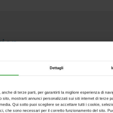
tion
Dettagli
ION
mpact version available in single-phase models of
dium-sized homes as well as for new buildings als
, anche di terze parti, per garantirti la migliore esperienza di nav
o sito, mostrarti annunci personalizzati sui siti internet di terze par
 a domestic hot water boiler with electric resistan
l media. Qui sotto puoi scegliere se accettare tutti i cookie, sele
nd circulator for one plant area. The "EH" versions
ici, che sono necessari per il corretto funzionamento del sito. Pu