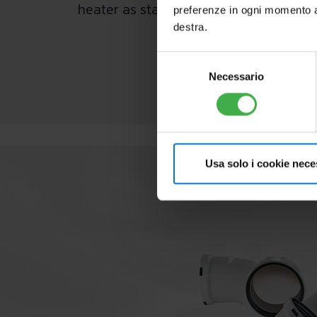
heater as standard. The recirculation 
preferenze in ogni momento ac
destra.
Selezione
Necessario
del
consenso
Usa solo i cookie nece