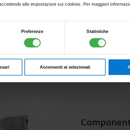
pump (optional) can also be integrated inside the ca
cedendo alle impostazioni sui cookies. Per maggiori informazioni, 
Preferenze
Statistiche
ssari
Acconsenti ai selezionati
A
Component