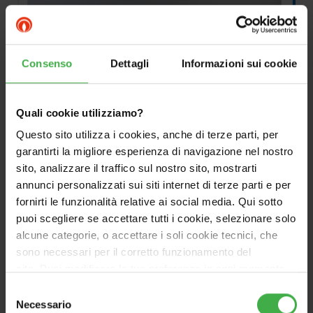
Consenso
Dettagli
Informazioni sui cookie
Quali cookie utilizziamo?
Questo sito utilizza i cookies, anche di terze parti, per
garantirti la migliore esperienza di navigazione nel nostro
sito, analizzare il traffico sul nostro sito, mostrarti
annunci personalizzati sui siti internet di terze parti e per
fornirti le funzionalità relative ai social media. Qui sotto
puoi scegliere se accettare tutti i cookie, selezionare solo
OPTIONAL
alcune categorie, o accettare i soli cookie tecnici, che
sono necessari per il corretto funzionamento del
Kit doppio anodo
sito. Puoi modificare le tue preferenze in ogni momento
elettronico
accedendo alle impostazioni sui cookies. Per maggiori
Selezione
informazioni, utilizza il tasto in alto a destra.
Cod.3.025003
Necessario
del