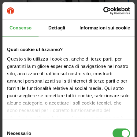
Consenso
Dettagli
Informazioni sui cookie
Quali cookie utilizziamo?
Questo sito utilizza i cookies, anche di terze parti, per
garantirti la migliore esperienza di navigazione nel nostro
sito, analizzare il traffico sul nostro sito, mostrarti
annunci personalizzati sui siti internet di terze parti e per
fornirti le funzionalità relative ai social media. Qui sotto
OPTIONAL
puoi scegliere se accettare tutti i cookie, selezionare solo
alcune categorie, o accettare i soli cookie tecnici, che
sono necessari per il corretto funzionamento del
DIM 3 ZONE ErP
sito. Puoi modificare le tue preferenze in ogni momento
Cod.3.025608
accedendo alle impostazioni sui cookies. Per maggiori
Selezione
informazioni, utilizza il tasto in alto a destra.
Necessario
del