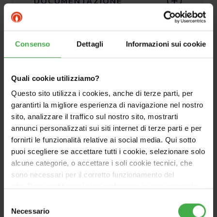
DOCUMENTAZIONE
Consenso
Dettagli
Informazioni sui cookie
Quali cookie utilizziamo?
Questo sito utilizza i cookies, anche di terze parti, per
garantirti la migliore esperienza di navigazione nel nostro
sito, analizzare il traffico sul nostro sito, mostrarti
annunci personalizzati sui siti internet di terze parti e per
fornirti le funzionalità relative ai social media. Qui sotto
puoi scegliere se accettare tutti i cookie, selezionare solo
alcune categorie, o accettare i soli cookie tecnici, che
sono necessari per il corretto funzionamento del
sito. Puoi modificare le tue preferenze in ogni momento
accedendo alle impostazioni sui cookies. Per maggiori
Selezione
informazioni, utilizza il tasto in alto a destra.
Necessario
del