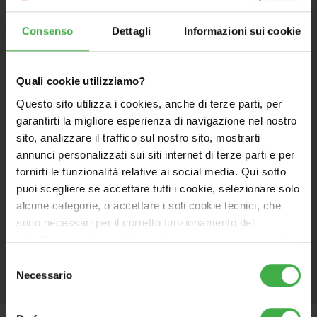
Consenso
Dettagli
Informazioni sui cookie
Quali cookie utilizziamo?
Questo sito utilizza i cookies, anche di terze parti, per
garantirti la migliore esperienza di navigazione nel nostro
sito, analizzare il traffico sul nostro sito, mostrarti
annunci personalizzati sui siti internet di terze parti e per
fornirti le funzionalità relative ai social media. Qui sotto
puoi scegliere se accettare tutti i cookie, selezionare solo
alcune categorie, o accettare i soli cookie tecnici, che
sono necessari per il corretto funzionamento del
sito. Puoi modificare le tue preferenze in ogni momento
accedendo alle impostazioni sui cookies. Per maggiori
Selezione
informazioni, utilizza il tasto in alto a destra.
Necessario
del
consenso