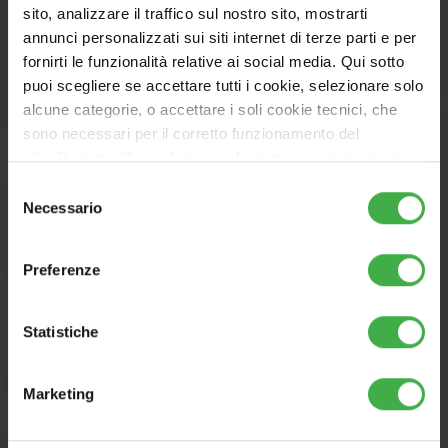
sito, analizzare il traffico sul nostro sito, mostrarti
annunci personalizzati sui siti internet di terze parti e per
fornirti le funzionalità relative ai social media. Qui sotto
puoi scegliere se accettare tutti i cookie, selezionare solo
alcune categorie, o accettare i soli cookie tecnici, che
Optionals
sono necessari per il corretto funzionamento del
Thermoregulation
sito. Puoi modificare le tue preferenze in ogni momento
accedendo alle impostazioni sui cookies. Per maggiori
Selezione
informazioni, utilizza il tasto in alto a destra.
Necessario
del
consenso
Preferenze
CORPORATE
CHOOSE YOUR COUNTRY
PRESS AREA
CONTACT US
Statistiche
Marketing