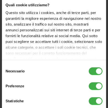
Quali cookie utilizziamo?
Questo sito utilizza i cookies, anche di terze parti, per
garantirti la migliore esperienza di navigazione nel nostro
sito, analizzare il traffico sul nostro sito, mostrarti
annunci personalizzati sui siti internet di terze parti e per
fornirti le funzionalità relative ai social media. Qui sotto
OPTIONS
puoi scegliere se accettare tutti i cookie, selezionare solo
alcune categorie, o accettare i soli cookie tecnici, che
Recirculation kit UB Inox
sono necessari per il corretto funzionamento del
120-2
sito. Puoi modificare le tue preferenze in ogni momento
accedendo alle impostazioni sui cookies. Per maggiori
Cod.3.022199
Selezione
informazioni, utilizza il tasto in alto a destra.
Necessario
del
consenso
Only probe pipe.
Preferenze
Statistiche