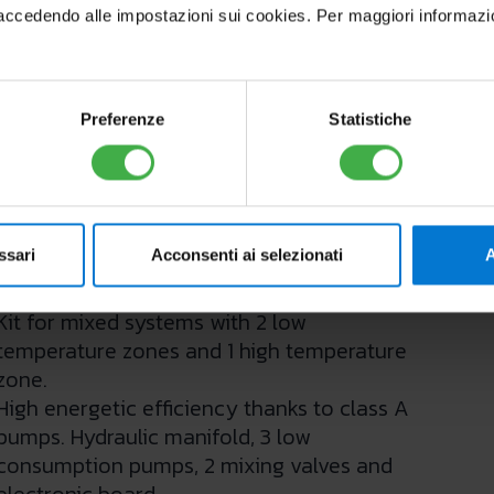
cedendo alle impostazioni sui cookies. Per maggiori informazioni, 
Preferenze
Statistiche
DIM H-2LT ErP
Cod.3.025610
ssari
Acconsenti ai selezionati
A
Kit for mixed systems with 2 low
temperature zones and 1 high temperature
zone.
High energetic efficiency thanks to class A
pumps. Hydraulic manifold, 3 low
consumption pumps, 2 mixing valves and