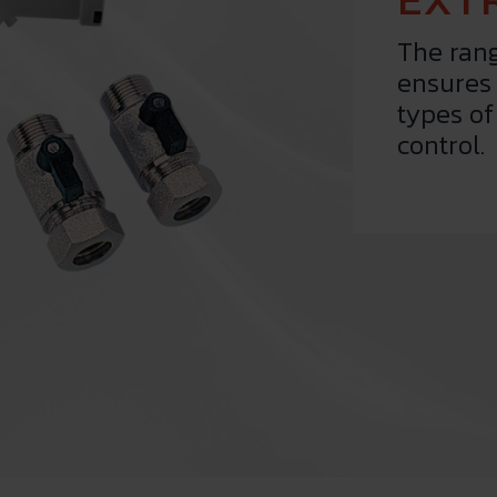
The ran
ensures 
types o
control.