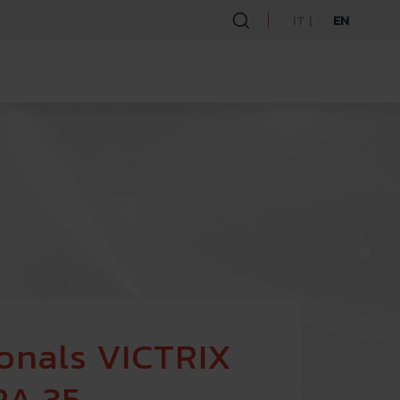
IT
EN
onals VICTRIX
RA 35