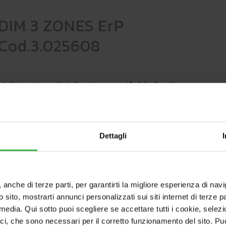
DIM 3 ZONES ErP
Cod.3.025608
Multisystem distribution manifolds for the
management of zone systems and systems
requiring great water flows.
High energetic efficiency thanks to class A
pumps. Hydraulic manifold, 3 low
Dettagli
consumption pumps and electronic board.
, anche di terze parti, per garantirti la migliore esperienza di nav
o sito, mostrarti annunci personalizzati sui siti internet di terze par
l media. Qui sotto puoi scegliere se accettare tutti i cookie, sele
DOCUMENTATION
ici, che sono necessari per il corretto funzionamento del sito. Pu