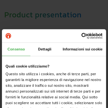
Product presentation
Wall-hung combi
open chamber and conventional
flue boiler.
The
compact dimensions
and the reduced weight
Consenso
Dettagli
Informazioni sui cookie
guarantee the maximum comfort and installation
ease.
Through the user-friendly knobs of the
control
Quali cookie utilizziamo?
board
it is possible to set the delivery and domestic
Questo sito utilizza i cookies, anche di terze parti, per
hot water temperature. Self-diagnosis led allows the
garantirti la migliore esperienza di navigazione nel nostro
visualization of the boiler's operating status or the
sito, analizzare il traffico sul nostro sito, mostrarti
warning of eventual error codes.
annunci personalizzati sui siti internet di terze parti e per
The
microprocessor based electronics
allows the
fornirti le funzionalità relative ai social media. Qui sotto
coupling of the boiler with the optional kits for the
puoi scegliere se accettare tutti i cookie, selezionare solo
climatic thermoregulation.