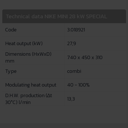
Technical data NIKE MINI 28 kW SPECIAL
Code
3.018921
Heat output (kW)
27,9
Dimensions (HxWxD)
740 x 450 x 310
mm
Type
combi
Modulating heat output
40 - 100%
D.H.W. production (∆t
13,3
30°C) l/min