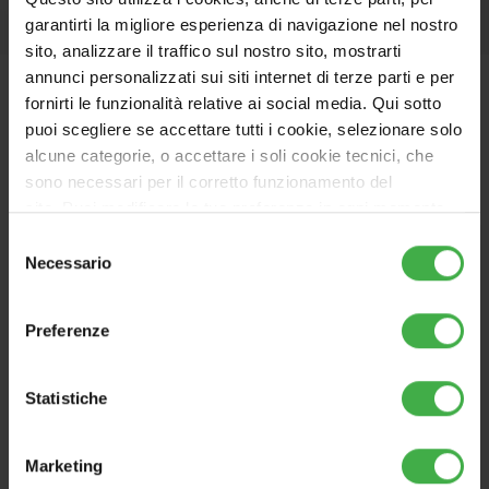
garantirti la migliore esperienza di navigazione nel nostro
sito, analizzare il traffico sul nostro sito, mostrarti
annunci personalizzati sui siti internet di terze parti e per
fornirti le funzionalità relative ai social media. Qui sotto
puoi scegliere se accettare tutti i cookie, selezionare solo
Related products
alcune categorie, o accettare i soli cookie tecnici, che
sono necessari per il corretto funzionamento del
sito. Puoi modificare le tue preferenze in ogni momento
accedendo alle impostazioni sui cookies. Per maggiori
Selezione
informazioni, utilizza il tasto in alto a destra.
Necessario
del
ALTERNATIVE
consenso
Preferenze
Statistiche
Marketing