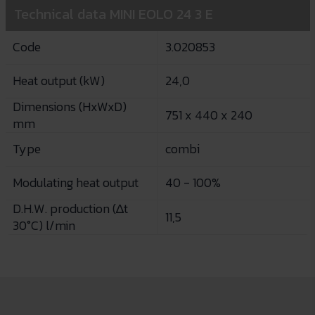
Technical data MINI EOLO 24 3 E
Code
3.020853
Heat output (kW)
24,0
Dimensions (HxWxD)
751 x 440 x 240
mm
Type
combi
Modulating heat output
40 - 100%
D.H.W. production (∆t
11,5
30°C) l/min