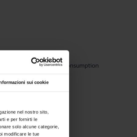
.H.W. expansion vessel, low consumption
Informazioni sui cookie
igazione nel nostro sito,
ti e per fornirti le
zionare solo alcune categorie,
oi modificare le tue