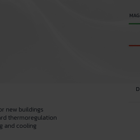
MAGI
D
for new buildings
rd thermoregulation
g and cooling