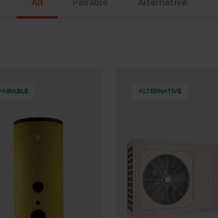
All
Pairable
Alternative
PAIRABLE
ALTERNATIVE