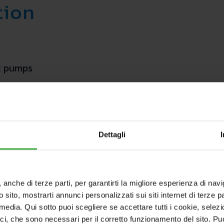
tion
t pumps
ermostat function) as standard;
ischarge fitting, “Y" filter, 3 bar valve, 8 litres D
r 2nd mixed zone heating set point till 65°C
stem (MAGIS M + gas boiler) with system controller
Dettagli
cooling, 1 zone only heating and 1 mixing valve
, anche di terze parti, per garantirti la migliore esperienza di nav
o sito, mostrarti annunci personalizzati sui siti internet di terze par
l media. Qui sotto puoi scegliere se accettare tutti i cookie, sele
ici, che sono necessari per il corretto funzionamento del sito. Pu