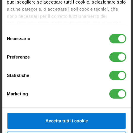
puoi scegliere se accettare tutti i cookie, selezionare solo
alcune categorie, o accettare i soli cookie tecnici, che
sono necessari per il corretto funzionamento del
sito. Puoi modificare le tue preferenze in ogni momento
accedendo alle impostazioni sui cookies. Per maggiori
Selezione
informazioni, utilizza il tasto in alto a destra.
Necessario
del
consenso
Preferenze
Statistiche
UI CAS 12
Boxed indoor unit for recessed ceiling installation
Marketing
Go to product
Accetta tutti i cookie