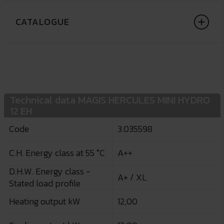
CATALOGUE
Technical data MAGIS HERCULES MINI HYDRO
12 EH
Code
3.035598
C.H. Energy class at 55 °C
A++
D.H.W. Energy class -
A+ / XL
Stated load profile
Heating output kW
12,00