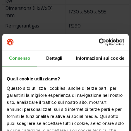
kW
Dimensions (HxWxD)
1730 x 560 x 595
mm
Refrigerant gas
R290
Load profile
L
Energy class
A+
Consenso
Dettagli
Informazioni sui cookie
Quali cookie utilizziamo?
Questo sito utilizza i cookies, anche di terze parti, per
garantirti la migliore esperienza di navigazione nel nostro
Product presentation
sito, analizzare il traffico sul nostro sito, mostrarti
annunci personalizzati sui siti internet di terze parti e per
fornirti le funzionalità relative ai social media. Qui sotto
puoi scegliere se accettare tutti i cookie, selezionare solo
RAPAX 200-300 V4
is a
floor standing
heat pump
alcune categorie, o accettare i soli cookie tecnici, che