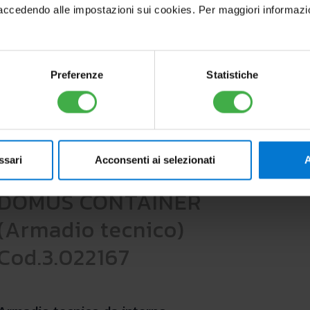
cedendo alle impostazioni sui cookies. Per maggiori informazioni, 
DOCUMENTAZIONE
Preferenze
Statistiche
ssari
Acconsenti ai selezionati
A
DOMUS CONTAINER
(Armadio tecnico)
Cod.3.022167