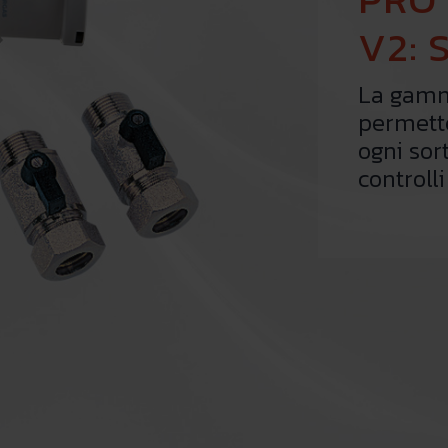
V2: 
La gamm
permette
ogni so
controll