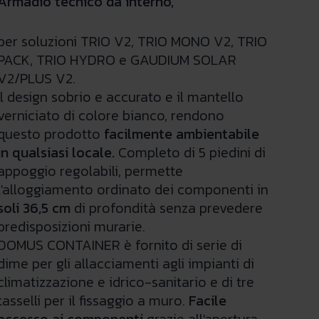
Armadio tecnico da interno,
per soluzioni TRIO V2, TRIO MONO V2, TRIO
PACK, TRIO HYDRO e GAUDIUM SOLAR
V2/PLUS V2.
Il design sobrio e accurato e il mantello
verniciato di colore bianco, rendono
questo prodotto
facilmente ambientabile
in qualsiasi locale.
Completo di 5 piedini di
appoggio regolabili, permette
l'alloggiamento ordinato dei componenti in
soli 36,5 cm
di profondità senza prevedere
predisposizioni murarie.
DOMUS CONTAINER è fornito di serie di
dime per gli allacciamenti agli impianti di
climatizzazione e idrico-sanitario e di tre
tasselli per il fissaggio a muro.
Facile