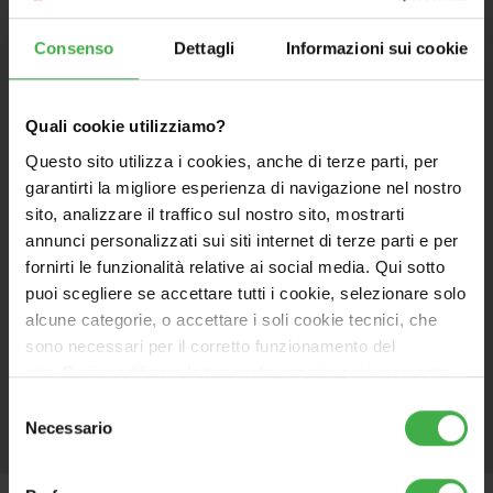
Consenso
Dettagli
Informazioni sui cookie
Quali cookie utilizziamo?
Questo sito utilizza i cookies, anche di terze parti, per
garantirti la migliore esperienza di navigazione nel nostro
sito, analizzare il traffico sul nostro sito, mostrarti
annunci personalizzati sui siti internet di terze parti e per
fornirti le funzionalità relative ai social media. Qui sotto
puoi scegliere se accettare tutti i cookie, selezionare solo
alcune categorie, o accettare i soli cookie tecnici, che
sono necessari per il corretto funzionamento del
sito. Puoi modificare le tue preferenze in ogni momento
accedendo alle impostazioni sui cookies. Per maggiori
Selezione
informazioni, utilizza il tasto in alto a destra.
Necessario
del
consenso