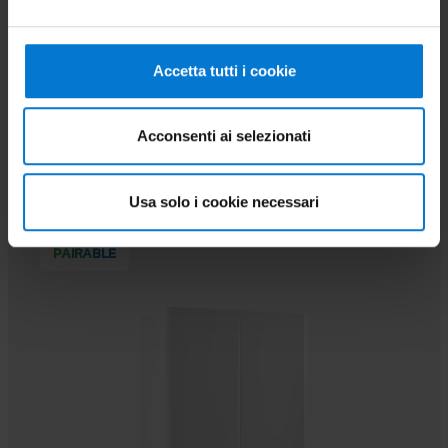
VICTRIX EXTRA 35 PLUS
Wall-hung condensing boiler for heating only
Accetta tutti i cookie
Go to product
Acconsenti ai selezionati
Usa solo i cookie necessari
PAIRABLE