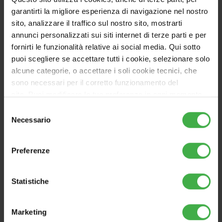
garantirti la migliore esperienza di navigazione nel nostro
sito, analizzare il traffico sul nostro sito, mostrarti
PAIRABLE
annunci personalizzati sui siti internet di terze parti e per
fornirti le funzionalità relative ai social media. Qui sotto
puoi scegliere se accettare tutti i cookie, selezionare solo
alcune categorie, o accettare i soli cookie tecnici, che
sono necessari per il corretto funzionamento del
sito. Puoi modificare le tue preferenze in ogni momento
accedendo alle impostazioni sui cookies. Per maggiori
Selezione
informazioni, utilizza il tasto in alto a destra.
Necessario
del
consenso
Preferenze
Statistiche
Marketing